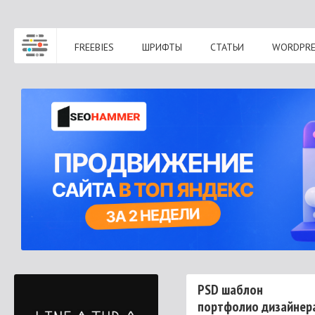
FREEBIES
FREEBIES
ШРИФТЫ
СТАТЬИ
WORDPRE
ШРИФТЫ
СТАТЬИ
WORDPRESS
PSD шаблон
портфолио дизайнер