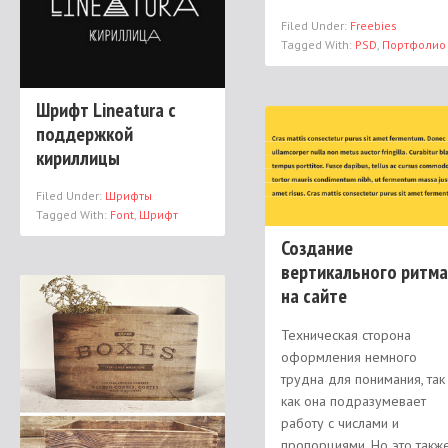
Filed Under:
Freebies
Tagged With:
PSD
,
Портфолио
Шрифт Lineatura с
поддержкой
кириллицы
Filed Under:
Шрифты
Tagged With:
Font
,
Шрифт
Создание
вертикального ритма
на сайте
Техническая сторона
оформления немного
трудна для понимания, так
как она подразумевает
работу с числами и
пропорциями. Но это такж