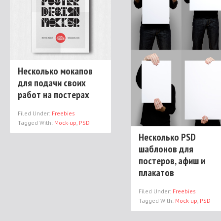
Несколько мокапов
для подачи своих
работ на постерах
Filed Under:
Freebies
Tagged With:
Mock-up
,
PSD
Несколько PSD
шаблонов для
постеров, афиш и
плакатов
Filed Under:
Freebies
Tagged With:
Mock-up
,
PSD